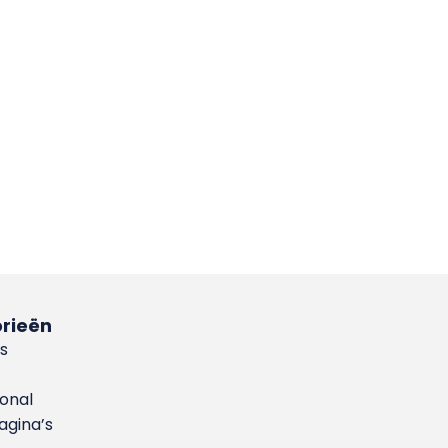
rieën
s
ional
gina’s