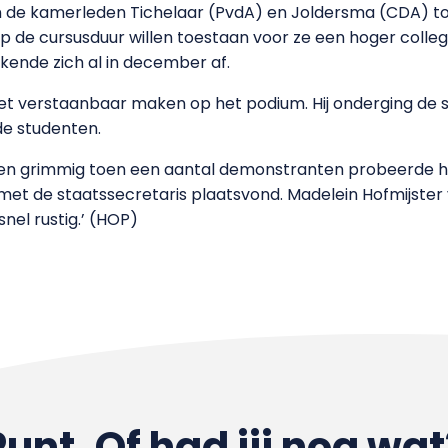
 de kamerleden Tichelaar (PvdA) en Joldersma (CDA) toe
op de cursusduur willen toestaan voor ze een hoger coll
kende zich al in december af.
niet verstaanbaar maken op het podium. Hij onderging de 
de studenten.
even grimmig toen een aantal demonstranten probeerd
et de staatssecretaris plaatsvond. Madelein Hofmijster v
nel rustig.’ (HOP)
Punt. Of had jij nog wat