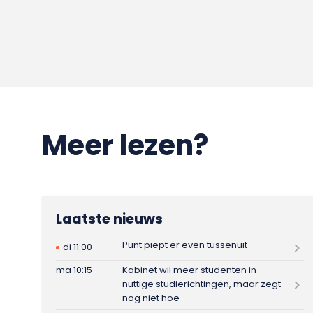
Meer lezen?
Laatste nieuws
Punt piept er even tussenuit
di 11:00
ma 10:15
Kabinet wil meer studenten in
nuttige studierichtingen, maar zegt
nog niet hoe