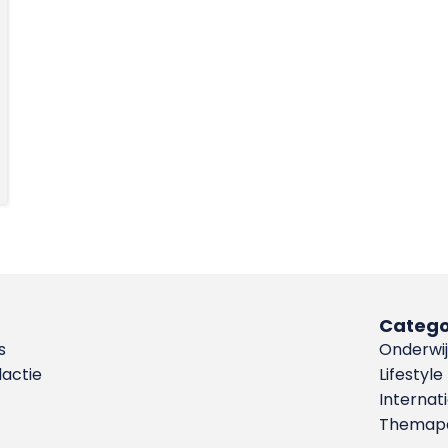
Catego
s
Onderwij
dactie
Lifestyle
Internat
Themapa