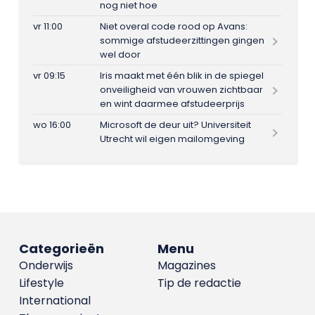
nog niet hoe
vr 11:00
Niet overal code rood op Avans:
sommige afstudeerzittingen gingen
wel door
vr 09:15
Iris maakt met één blik in de spiegel
onveiligheid van vrouwen zichtbaar
en wint daarmee afstudeerprijs
wo 16:00
Microsoft de deur uit? Universiteit
Utrecht wil eigen mailomgeving
Categorieën
Menu
Onderwijs
Magazines
Lifestyle
Tip de redactie
International