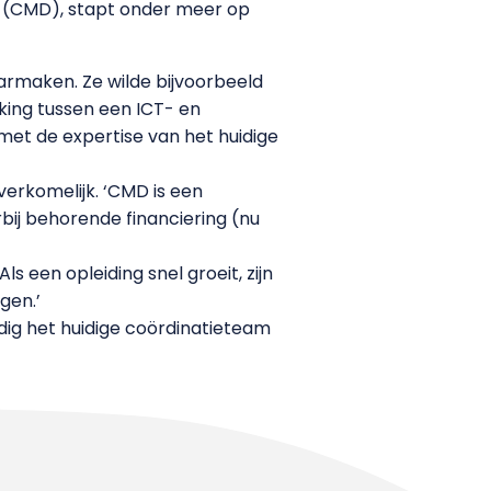
n (CMD), stapt onder meer op
aarmaken. Ze wilde bijvoorbeeld
rking tussen een ICT- en
et de expertise van het huidige
overkomelijk. ‘CMD is een
ij behorende financiering (nu
s een opleiding snel groeit, zijn
gen.’
dig het huidige coördinatieteam