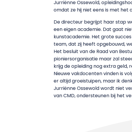
Jurriënne Ossewold, opleidingsh
omdat ze hij niet eens is met het 
De directeur begrijpt haar stap we
een eigen academie. Dat gaat niet
kunstacademie. Het grote succes 
team, dat zij heeft opgebouwd, we
Het besluit van de Raad van Bestuu
pioniersorganisatie maar zal ste
krijg de opleiding nog extra geld, re
Nieuwe vakdocenten vinden is volge
er altijd groeistuipen, maar ik de
Jurriënne Ossewold wordt niet ve
van CMD, ondersteunen bij het v