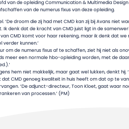
oofd van de opleiding Communication & Multimedia Desig
afschaffen van de numerus fixus van deze opleiding.
l. ‘De droom die zij had met CMD kan zij bij Avans niet w
. Ik denk dat de kracht van CMD juist ligt in de samenwe
van CMD komt voor haar rekening, maar ik denk dat we m
l verder kunnen.’
r om de numerus fixus af te schaffen, ziet hij niet als on
eds meer een normale hbo-opleiding worden, met de daarb
d.).’
ns hem niet makkelijk, maar gaat wel lukken, denkt hij. ‘Al
nk dat CMD genoeg kwaliteit in huis heeft om dat op te van
rvangen. ‘De adjunct-directeur, Toon Kloet, gaat waar no
erankeren van processen.’ (PM)