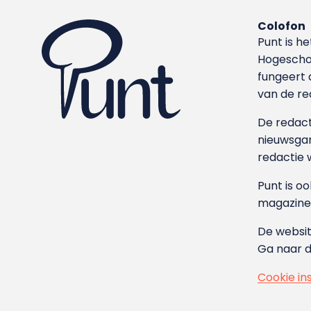
Colofon
Punt is h
Hoge­sch
fungeert 
van de re
De redacti
nieuwsgar
redactie 
Punt is o
magazine
De websit
Ga naar 
Cookie in