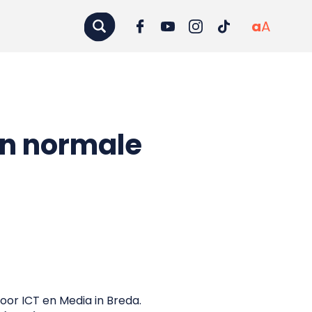
a
A
en normale
oor ICT en Media in Breda.