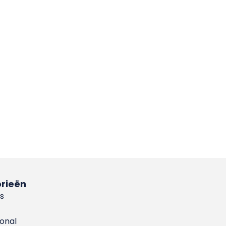
rieën
s
ional