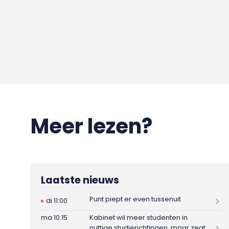
Meer lezen?
Laatste nieuws
Punt piept er even tussenuit
di 11:00
ma 10:15
Kabinet wil meer studenten in
nuttige studierichtingen, maar zegt