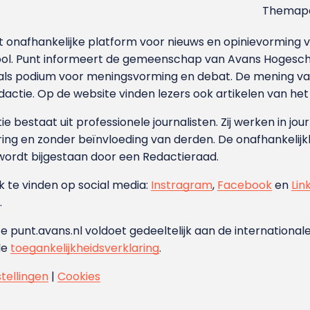
Themapa
et onafhankelijke platform voor nieuws en opinievormin
ool. Punt informeert de gemeenschap van Avans Hogesch
als podium voor meningsvorming en debat. De mening van 
dactie. Op de website vinden lezers ook artikelen van he
e bestaat uit professionele journalisten. Zij werken in jour
ing en zonder beïnvloeding van derden. De onafhankelijk
wordt bijgestaan door een Redactieraad.
ok te vinden op social media:
Instragram
,
Facebook
en
Lin
.
e punt.avans.nl voldoet gedeeltelijk aan de internationale
de
toegankelijkheidsverklaring
.
stellingen
|
Cookies