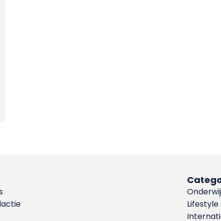
Catego
s
Onderwij
dactie
Lifestyle
Internat