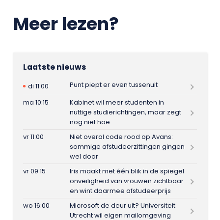
Meer lezen?
Laatste nieuws
Punt piept er even tussenuit
di 11:00
ma 10:15
Kabinet wil meer studenten in
nuttige studierichtingen, maar zegt
nog niet hoe
vr 11:00
Niet overal code rood op Avans:
sommige afstudeerzittingen gingen
wel door
vr 09:15
Iris maakt met één blik in de spiegel
onveiligheid van vrouwen zichtbaar
en wint daarmee afstudeerprijs
wo 16:00
Microsoft de deur uit? Universiteit
Utrecht wil eigen mailomgeving