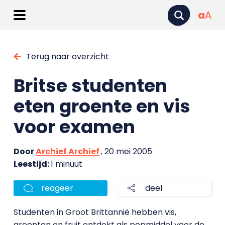
a
A
Terug naar overzicht
Britse studenten
eten groente en vis
voor examen
Door
Archief Archief
, 20 mei 2005
Leestijd:
1 minuut
reageer
deel
Studenten in Groot Brittannië hebben vis,
groenten en fruit ontdekt als pepmiddel voor de