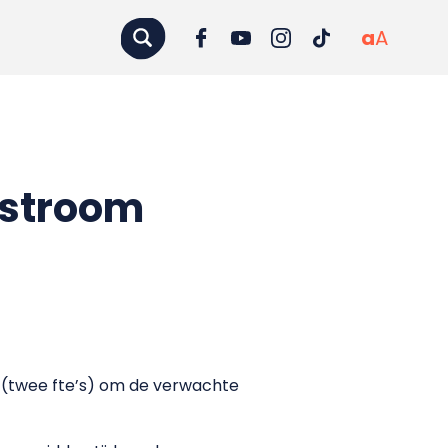
a
A
nstroom
n (twee fte’s) om de verwachte