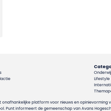
Catego
s
Onderwij
dactie
Lifestyle
Internat
Themapa
et onafhankelijke platform voor nieuws en opinievormin
ool. Punt informeert de gemeenschap van Avans Hogesch