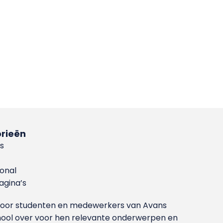
rieën
s
ional
gina’s
g voor studenten en medewerkers van Avans
ool over voor hen relevante onderwerpen en