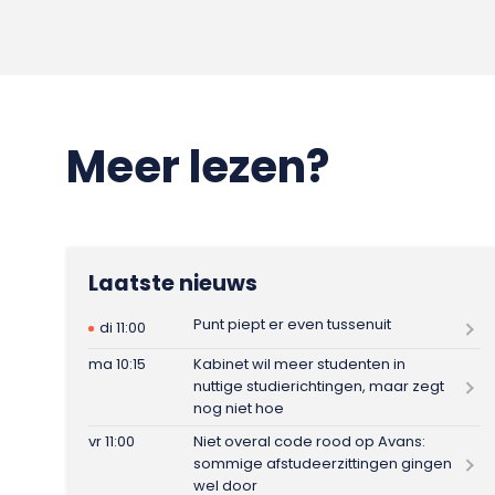
Meer lezen?
Laatste nieuws
Punt piept er even tussenuit
di 11:00
ma 10:15
Kabinet wil meer studenten in
nuttige studierichtingen, maar zegt
nog niet hoe
vr 11:00
Niet overal code rood op Avans:
sommige afstudeerzittingen gingen
wel door