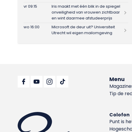
vr 09:15
Iris maakt met één blik in de spiegel
onveiligheid van vrouwen zichtbaar
en wint daarmee afstudeerprijs
wo 16:00
Microsoft de deur uit? Universiteit
Utrecht wil eigen mailomgeving
Menu
Magazine
Tip de re
Colofon
Punt is h
Hoge­sch