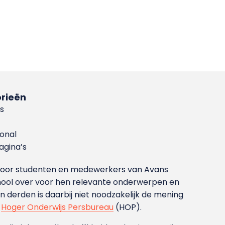
rieën
s
ional
gina’s
g voor studenten en medewerkers van Avans
ool over voor hen relevante onderwerpen en
derden is daarbij niet noodzakelijk de mening
t
Hoger Onderwijs Persbureau
(HOP).