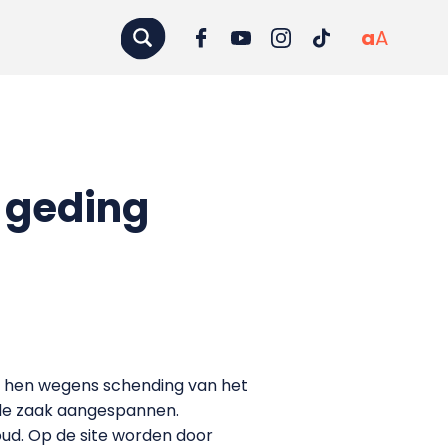
a
A
t geding
en hen wegens schending van het
 de zaak aangespannen.
oud. Op de site worden door