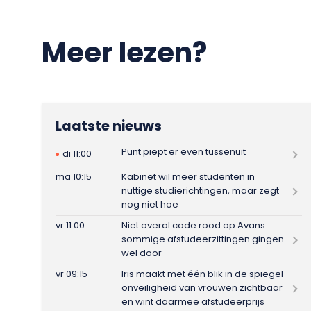
Meer lezen?
Laatste nieuws
Punt piept er even tussenuit
di 11:00
ma 10:15
Kabinet wil meer studenten in
nuttige studierichtingen, maar zegt
nog niet hoe
vr 11:00
Niet overal code rood op Avans:
sommige afstudeerzittingen gingen
wel door
vr 09:15
Iris maakt met één blik in de spiegel
onveiligheid van vrouwen zichtbaar
en wint daarmee afstudeerprijs