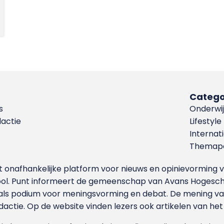
Catego
s
Onderwij
dactie
Lifestyle
Internat
Themapa
et onafhankelijke platform voor nieuws en opinievormin
ool. Punt informeert de gemeenschap van Avans Hogesch
als podium voor meningsvorming en debat. De mening van 
dactie. Op de website vinden lezers ook artikelen van he