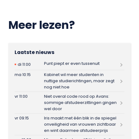
Meer lezen?
Laatste nieuws
Punt piept er even tussenuit
di 11:00
ma 10:15
Kabinet wil meer studenten in
nuttige studierichtingen, maar zegt
nog niet hoe
vr 11:00
Niet overal code rood op Avans:
sommige afstudeerzittingen gingen
wel door
vr 09:15
Iris maakt met één blik in de spiegel
onveiligheid van vrouwen zichtbaar
en wint daarmee afstudeerprijs