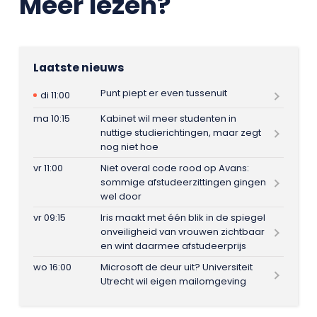
Meer lezen?
Laatste nieuws
Punt piept er even tussenuit
di 11:00
ma 10:15
Kabinet wil meer studenten in
nuttige studierichtingen, maar zegt
nog niet hoe
vr 11:00
Niet overal code rood op Avans:
sommige afstudeerzittingen gingen
wel door
vr 09:15
Iris maakt met één blik in de spiegel
onveiligheid van vrouwen zichtbaar
en wint daarmee afstudeerprijs
wo 16:00
Microsoft de deur uit? Universiteit
Utrecht wil eigen mailomgeving