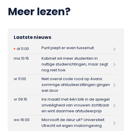
Meer lezen?
Laatste nieuws
Punt piept er even tussenuit
di 11:00
ma 10:15
Kabinet wil meer studenten in
nuttige studierichtingen, maar zegt
nog niet hoe
vr 11:00
Niet overal code rood op Avans:
sommige afstudeerzittingen gingen
wel door
vr 09:15
Iris maakt met één blik in de spiegel
onveiligheid van vrouwen zichtbaar
en wint daarmee afstudeerprijs
wo 16:00
Microsoft de deur uit? Universiteit
Utrecht wil eigen mailomgeving