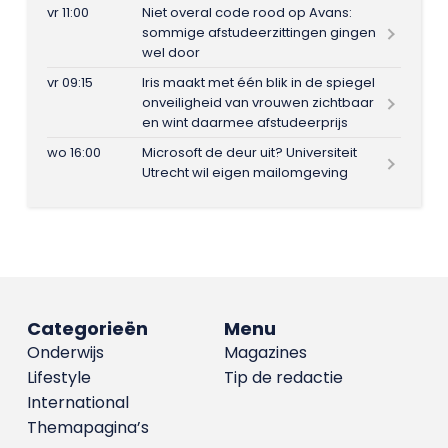
vr 11:00
Niet overal code rood op Avans:
sommige afstudeerzittingen gingen
wel door
vr 09:15
Iris maakt met één blik in de spiegel
onveiligheid van vrouwen zichtbaar
en wint daarmee afstudeerprijs
wo 16:00
Microsoft de deur uit? Universiteit
Utrecht wil eigen mailomgeving
Categorieën
Menu
Onderwijs
Magazines
Lifestyle
Tip de redactie
International
Themapagina’s