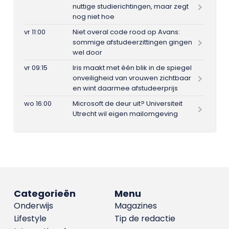
nuttige studierichtingen, maar zegt
nog niet hoe
vr 11:00
Niet overal code rood op Avans:
sommige afstudeerzittingen gingen
wel door
vr 09:15
Iris maakt met één blik in de spiegel
onveiligheid van vrouwen zichtbaar
en wint daarmee afstudeerprijs
wo 16:00
Microsoft de deur uit? Universiteit
Utrecht wil eigen mailomgeving
Categorieën
Menu
Onderwijs
Magazines
Lifestyle
Tip de redactie