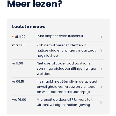
Meer lezen?
Laatste nieuws
Punt piept er even tussenuit
di 11:00
ma 10:15
Kabinet wil meer studenten in
nuttige studierichtingen, maar zegt
nog niet hoe
vr 11:00
Niet overal code rood op Avans:
sommige afstudeerzittingen gingen
wel door
vr 09:15
Iris maakt met één blik in de spiegel
onveiligheid van vrouwen zichtbaar
en wint daarmee afstudeerprijs
wo 16:00
Microsoft de deur uit? Universiteit
Utrecht wil eigen mailomgeving