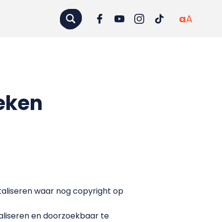
a
A
eken
italiseren waar nog copyright op
italiseren en doorzoekbaar te