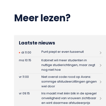
Meer lezen?
Laatste nieuws
Punt piept er even tussenuit
di 11:00
ma 10:15
Kabinet wil meer studenten in
nuttige studierichtingen, maar zegt
nog niet hoe
vr 11:00
Niet overal code rood op Avans:
sommige afstudeerzittingen gingen
wel door
vr 09:15
Iris maakt met één blik in de spiegel
onveiligheid van vrouwen zichtbaar
en wint daarmee afstudeerprijs