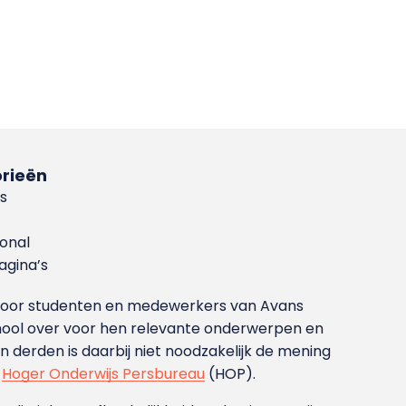
rieën
s
ional
gina’s
g voor studenten en medewerkers van Avans
ool over voor hen relevante onderwerpen en
derden is daarbij niet noodzakelijk de mening
t
Hoger Onderwijs Persbureau
(HOP).