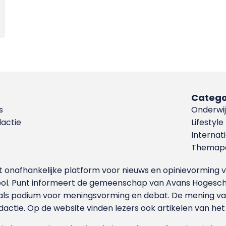
Catego
s
Onderwij
dactie
Lifestyle
Internat
Themapa
et onafhankelijke platform voor nieuws en opinievormin
ool. Punt informeert de gemeenschap van Avans Hogesch
als podium voor meningsvorming en debat. De mening van 
dactie. Op de website vinden lezers ook artikelen van he