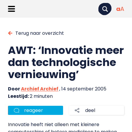
a
A
Terug naar overzicht
AWT: ‘Innovatie meer
dan technologische
vernieuwing’
Door
Archief Archief
, 14 september 2005
Leestijd:
2 minuten
reageer
deel
Innovatie heeft niet alleen met kleinere
computerchips of betere medicijnen te maken.