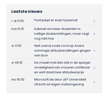
Laatste nieuws
Punt piept er even tussenuit
di 11:00
ma 10:15
Kabinet wil meer studenten in
nuttige studierichtingen, maar zegt
nog niet hoe
vr 11:00
Niet overal code rood op Avans:
sommige afstudeerzittingen gingen
wel door
vr 09:15
Iris maakt met één blik in de spiegel
onveiligheid van vrouwen zichtbaar
en wint daarmee afstudeerprijs
wo 16:00
Microsoft de deur uit? Universiteit
Utrecht wil eigen mailomgeving