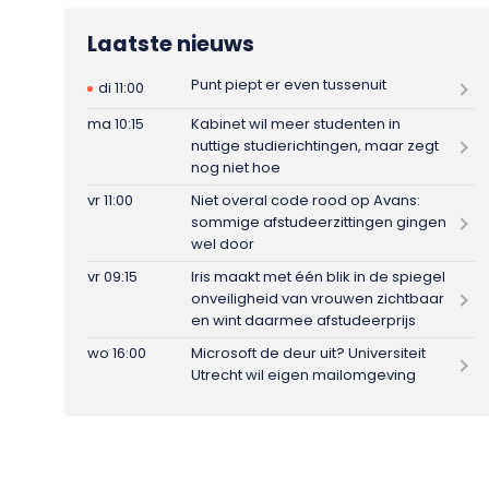
Laatste nieuws
Punt piept er even tussenuit
di 11:00
ma 10:15
Kabinet wil meer studenten in
nuttige studierichtingen, maar zegt
nog niet hoe
vr 11:00
Niet overal code rood op Avans:
sommige afstudeerzittingen gingen
wel door
vr 09:15
Iris maakt met één blik in de spiegel
onveiligheid van vrouwen zichtbaar
en wint daarmee afstudeerprijs
wo 16:00
Microsoft de deur uit? Universiteit
Utrecht wil eigen mailomgeving