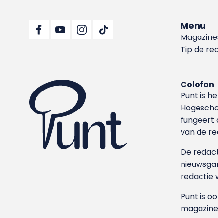
Menu
Magazine
Tip de re
Colofon
Punt is h
Hoge­sch
fungeert 
van de re
De redacti
nieuwsgar
redactie 
Punt is o
magazine