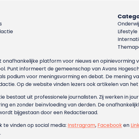
Catego
s
Onderwij
dactie
Lifestyle
Internat
Themapa
et onafhankelijke platform voor nieuws en opinievormin
ool. Punt informeert de gemeenschap van Avans Hogesch
als podium voor meningsvorming en debat. De mening van 
dactie. Op de website vinden lezers ook artikelen van he
e bestaat uit professionele journalisten. Zij werken in jour
ing en zonder beïnvloeding van derden. De onafhankelijk
wordt bijgestaan door een Redactieraad.
ok te vinden op social media:
Instragram
,
Facebook
en
Lin
.