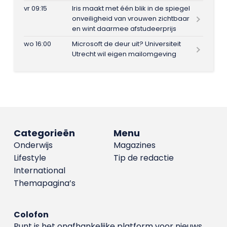
vr 09:15
Iris maakt met één blik in de spiegel
onveiligheid van vrouwen zichtbaar
en wint daarmee afstudeerprijs
wo 16:00
Microsoft de deur uit? Universiteit
Utrecht wil eigen mailomgeving
Categorieën
Menu
Onderwijs
Magazines
Lifestyle
Tip de redactie
International
Themapagina’s
Colofon
Punt is het onafhankelijke platform voor nieuws