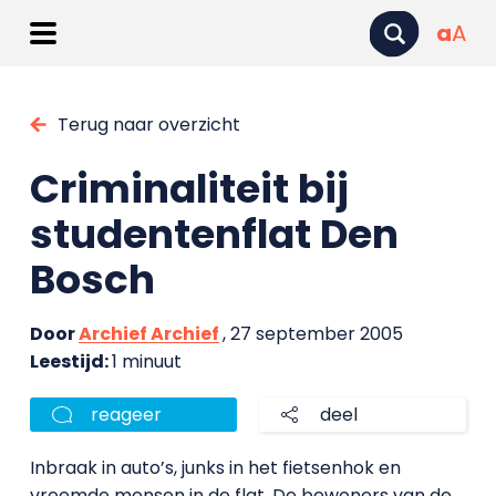
a
A
Terug naar overzicht
Criminaliteit bij
studentenflat Den
Bosch
Door
Archief Archief
, 27 september 2005
Leestijd:
1 minuut
reageer
deel
Inbraak in auto’s, junks in het fietsenhok en
vreemde mensen in de flat. De bewoners van de