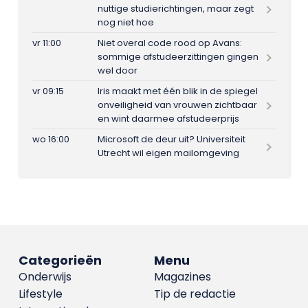
nuttige studierichtingen, maar zegt
nog niet hoe
vr 11:00
Niet overal code rood op Avans:
sommige afstudeerzittingen gingen
wel door
vr 09:15
Iris maakt met één blik in de spiegel
onveiligheid van vrouwen zichtbaar
en wint daarmee afstudeerprijs
wo 16:00
Microsoft de deur uit? Universiteit
Utrecht wil eigen mailomgeving
Categorieën
Menu
Onderwijs
Magazines
Lifestyle
Tip de redactie