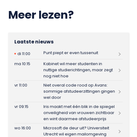
Meer lezen?
Laatste nieuws
Punt piept er even tussenuit
di 11:00
ma 10:15
Kabinet wil meer studenten in
nuttige studierichtingen, maar zegt
nog niet hoe
vr 11:00
Niet overal code rood op Avans:
sommige afstudeerzittingen gingen
wel door
vr 09:15
Iris maakt met één blik in de spiegel
onveiligheid van vrouwen zichtbaar
en wint daarmee afstudeerprijs
wo 16:00
Microsoft de deur uit? Universiteit
Utrecht wil eigen mailomgeving