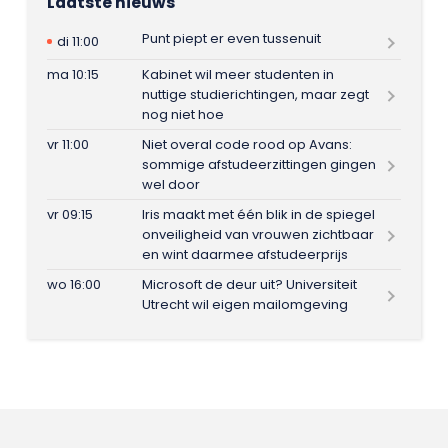
Laatste nieuws
Punt piept er even tussenuit
di 11:00
ma 10:15
Kabinet wil meer studenten in
nuttige studierichtingen, maar zegt
nog niet hoe
vr 11:00
Niet overal code rood op Avans:
sommige afstudeerzittingen gingen
wel door
vr 09:15
Iris maakt met één blik in de spiegel
onveiligheid van vrouwen zichtbaar
en wint daarmee afstudeerprijs
wo 16:00
Microsoft de deur uit? Universiteit
Utrecht wil eigen mailomgeving