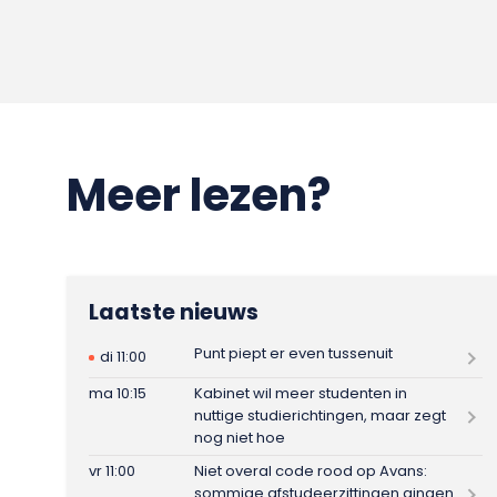
Meer lezen?
Laatste nieuws
Punt piept er even tussenuit
di 11:00
ma 10:15
Kabinet wil meer studenten in
nuttige studierichtingen, maar zegt
nog niet hoe
vr 11:00
Niet overal code rood op Avans:
sommige afstudeerzittingen gingen