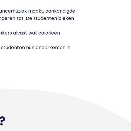
u dancemuziek maakt, aankondigde
Kinderen zat. De studenten bleken
nkers alvast wat calorieën
de studenten hun onderkomen in
?