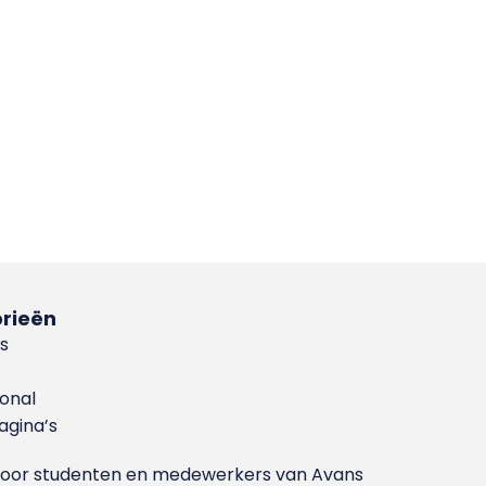
rieën
s
ional
gina’s
g voor studenten en medewerkers van Avans