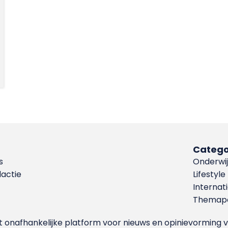
Catego
s
Onderwij
dactie
Lifestyle
Internat
Themapa
et onafhankelijke platform voor nieuws en opinievormin