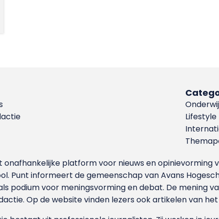
Catego
s
Onderwij
dactie
Lifestyle
Internat
Themapa
et onafhankelijke platform voor nieuws en opinievormin
ool. Punt informeert de gemeenschap van Avans Hogesch
als podium voor meningsvorming en debat. De mening van 
dactie. Op de website vinden lezers ook artikelen van he