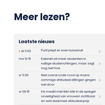
Meer lezen?
Laatste nieuws
Punt piept er even tussenuit
di 11:00
ma 10:15
Kabinet wil meer studenten in
nuttige studierichtingen, maar zegt
nog niet hoe
vr 11:00
Niet overal code rood op Avans:
sommige afstudeerzittingen gingen
wel door
vr 09:15
Iris maakt met één blik in de spiegel
onveiligheid van vrouwen zichtbaar
en wint daarmee afstudeerprijs