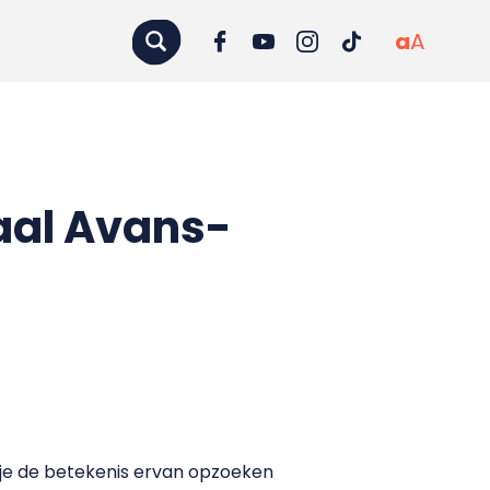
a
A
aal Avans-
 je de betekenis ervan opzoeken