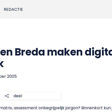
REDACTIE
en Breda maken digit
k
mber 2005
deel
atrix, assessment onbegrijpelijk jargon? Binnenkort kun