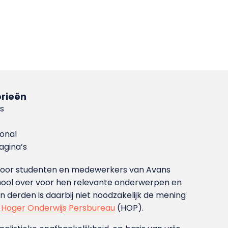
rieën
s
ional
gina’s
g voor studenten en medewerkers van Avans
ool over voor hen relevante onderwerpen en
derden is daarbij niet noodzakelijk de mening
t
Hoger Onderwijs Persbureau
(HOP).