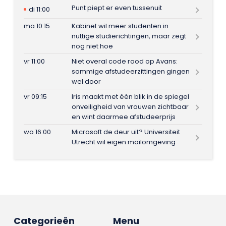
Punt piept er even tussenuit
di 11:00
ma 10:15
Kabinet wil meer studenten in
nuttige studierichtingen, maar zegt
nog niet hoe
vr 11:00
Niet overal code rood op Avans:
sommige afstudeerzittingen gingen
wel door
vr 09:15
Iris maakt met één blik in de spiegel
onveiligheid van vrouwen zichtbaar
en wint daarmee afstudeerprijs
wo 16:00
Microsoft de deur uit? Universiteit
Utrecht wil eigen mailomgeving
Categorieën
Menu