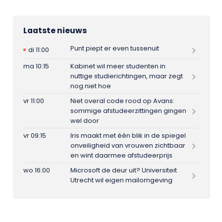
Laatste nieuws
Punt piept er even tussenuit
di 11:00
ma 10:15
Kabinet wil meer studenten in
nuttige studierichtingen, maar zegt
nog niet hoe
vr 11:00
Niet overal code rood op Avans:
sommige afstudeerzittingen gingen
wel door
vr 09:15
Iris maakt met één blik in de spiegel
onveiligheid van vrouwen zichtbaar
en wint daarmee afstudeerprijs
wo 16:00
Microsoft de deur uit? Universiteit
Utrecht wil eigen mailomgeving