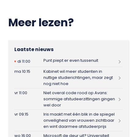
Meer lezen?
Laatste nieuws
Punt piept er even tussenuit
di 11:00
ma 10:15
Kabinet wil meer studenten in
nuttige studierichtingen, maar zegt
nog niet hoe
vr 11:00
Niet overal code rood op Avans:
sommige afstudeerzittingen gingen
wel door
vr 09:15
Iris maakt met één blik in de spiegel
onveiligheid van vrouwen zichtbaar
en wint daarmee afstudeerprijs
wo 16:00
Microsoft de deur uit? Universiteit