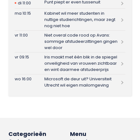
Punt piept er even tussenuit
di 11:00
ma 10:15
Kabinet wil meer studenten in
nuttige studierichtingen, maar zegt
nog niet hoe
vr 11:00
Niet overal code rood op Avans:
sommige afstudeerzittingen gingen
wel door
vr 09:15
Iris maakt met één blik in de spiegel
onveiligheid van vrouwen zichtbaar
en wint daarmee afstudeerprijs
wo 16:00
Microsoft de deur uit? Universiteit
Utrecht wil eigen mailomgeving
Categorieën
Menu