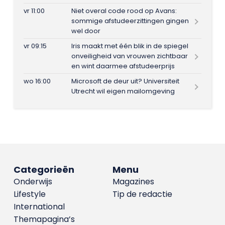
vr 11:00
Niet overal code rood op Avans:
sommige afstudeerzittingen gingen
wel door
vr 09:15
Iris maakt met één blik in de spiegel
onveiligheid van vrouwen zichtbaar
en wint daarmee afstudeerprijs
wo 16:00
Microsoft de deur uit? Universiteit
Utrecht wil eigen mailomgeving
Categorieën
Menu
Onderwijs
Magazines
Lifestyle
Tip de redactie
International
Themapagina’s