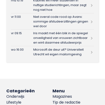
ma 10:15
Kabinet wil meer studenten in
nuttige studierichtingen, maar zegt
nog niet hoe
vr 11:00
Niet overal code rood op Avans:
sommige afstudeerzittingen gingen
wel door
vr 09:15
Iris maakt met één blik in de spiegel
onveiligheid van vrouwen zichtbaar
en wint daarmee afstudeerprijs
wo 16:00
Microsoft de deur uit? Universiteit
Utrecht wil eigen mailomgeving
Categorieën
Menu
Onderwijs
Magazines
Lifestyle
Tip de redactie