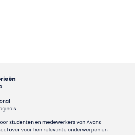
rieën
s
ional
gina’s
g voor studenten en medewerkers van Avans
ool over voor hen relevante onderwerpen en