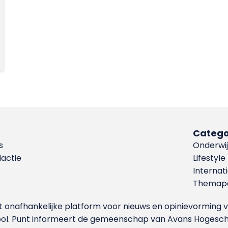
Catego
s
Onderwij
dactie
Lifestyle
Internat
Themapa
et onafhankelijke platform voor nieuws en opinievormin
ool. Punt informeert de gemeenschap van Avans Hogesch