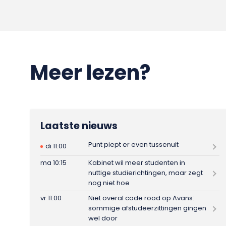
Meer lezen?
Laatste nieuws
Punt piept er even tussenuit
di 11:00
ma 10:15
Kabinet wil meer studenten in
nuttige studierichtingen, maar zegt
nog niet hoe
vr 11:00
Niet overal code rood op Avans:
sommige afstudeerzittingen gingen
wel door