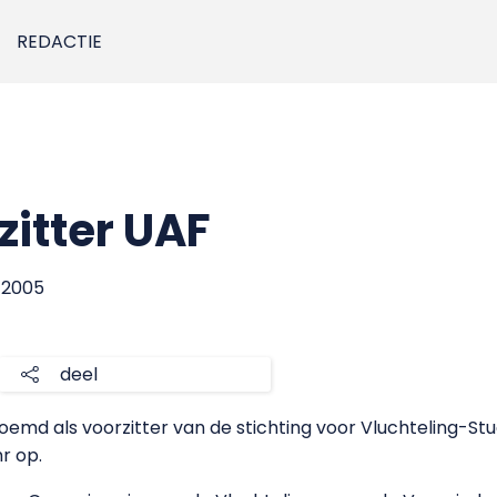
REDACTIE
zitter UAF
r 2005
deel
d als voorzitter van de stichting voor Vluchteling-Studen
r op.