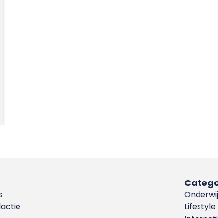
Catego
s
Onderwij
dactie
Lifestyle