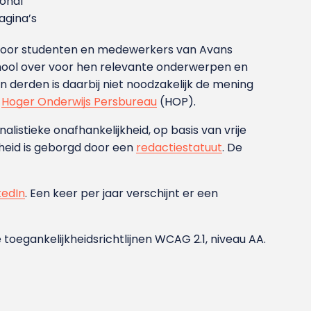
ional
gina’s
g voor studenten en medewerkers van Avans
ool over voor hen relevante onderwerpen en
derden is daarbij niet noodzakelijk de mening
t
Hoger Onderwijs Persbureau
(HOP).
nalistieke onafhankelijkheid, op basis van vrije
heid is geborgd door een
redactiestatuut
. De
kedIn
. Een keer per jaar verschijnt er een
 toegankelijkheidsrichtlijnen WCAG 2.1, niveau AA.