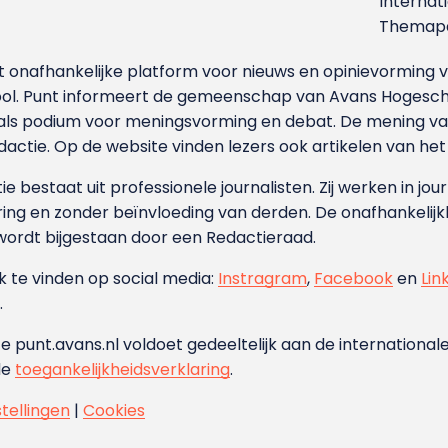
Internat
Themapa
et onafhankelijke platform voor nieuws en opinievormin
ool. Punt informeert de gemeenschap van Avans Hogesch
als podium voor meningsvorming en debat. De mening van 
dactie. Op de website vinden lezers ook artikelen van he
e bestaat uit professionele journalisten. Zij werken in jour
ing en zonder beïnvloeding van derden. De onafhankelijk
wordt bijgestaan door een Redactieraad.
ok te vinden op social media:
Instragram
,
Facebook
en
Lin
.
e punt.avans.nl voldoet gedeeltelijk aan de internationale
de
toegankelijkheidsverklaring
.
stellingen
|
Cookies