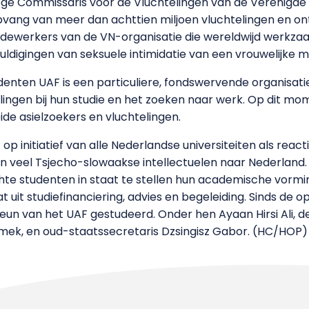
e Commissaris voor de Vluchtelingen van de Verenigde Nat
pvang van meer dan achttien miljoen vluchtelingen en ont
dewerkers van de VN-organisatie die wereldwijd werkzaam
ldigingen van seksuele intimidatie van een vrouwelijke 
denten UAF is een particuliere, fondswervende organisati
elingen bij hun studie en het zoeken naar werk. Op dit m
de asielzoekers en vluchtelingen.
 op initiatief van alle Nederlandse universiteiten als reac
 veel Tsjecho-slowaakse intellectuelen naar Nederland. H
te studenten in staat te stellen hun academische vormin
t uit studiefinanciering, advies en begeleiding. Sinds de
eun van het UAF gestudeerd. Onder hen Ayaan Hirsi Ali, d
Simek, en oud-staatssecretaris Dzsingisz Gabor. (HC/HOP)