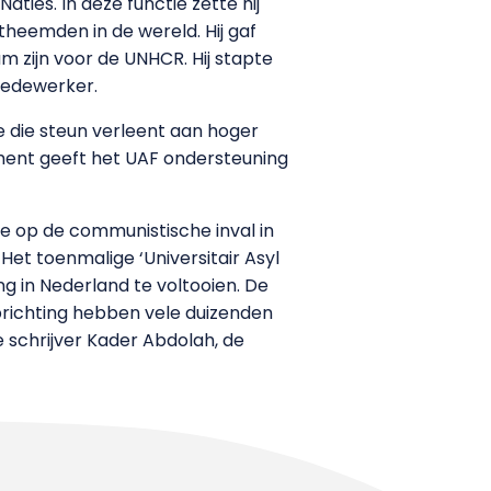
ies. In deze functie zette hij
heemden in de wereld. Hij gaf
 zijn voor de UNHCR. Hij stapte
medewerker.
e die steun verleent aan hoger
oment geeft het UAF ondersteuning
tie op de communistische inval in
et toenmalige ‘Universitair Asyl
g in Nederland te voltooien. De
 oprichting hebben vele duizenden
e schrijver Kader Abdolah, de