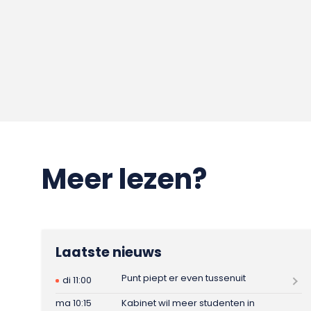
Meer lezen?
Laatste nieuws
Punt piept er even tussenuit
di 11:00
ma 10:15
Kabinet wil meer studenten in