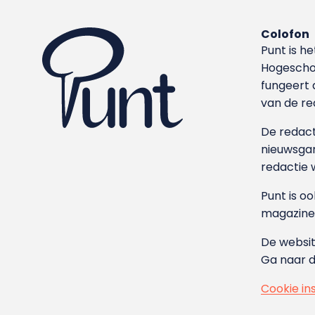
Colofon
Punt is h
Hoge­sch
fungeert 
van de re
De redacti
nieuwsgar
redactie 
Punt is o
magazine
De websit
Ga naar 
Cookie in