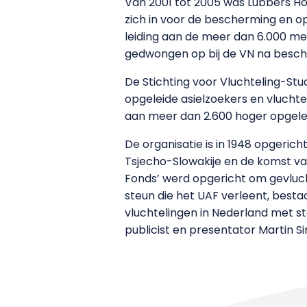
Van 2001 tot 2005 was Lubbers Hog
zich in voor de bescherming en o
leiding aan de meer dan 6.000 me
gedwongen op bij de VN na beschu
De Stichting voor Vluchteling-Stu
opgeleide asielzoekers en vlucht
aan meer dan 2.600 hoger opgelei
De organisatie is in 1948 opgericht
Tsjecho-Slowakije en de komst van
Fonds’ werd opgericht om gevluch
steun die het UAF verleent, bestaa
vluchtelingen in Nederland met st
publicist en presentator Martin 