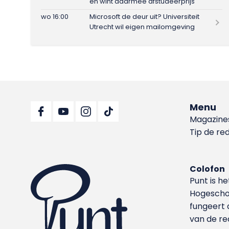
en wint daarmee afstudeerprijs
wo 16:00
Microsoft de deur uit? Universiteit
Utrecht wil eigen mailomgeving
Menu
Magazine
Tip de re
Colofon
Punt is h
Hoge­sch
fungeert 
van de re