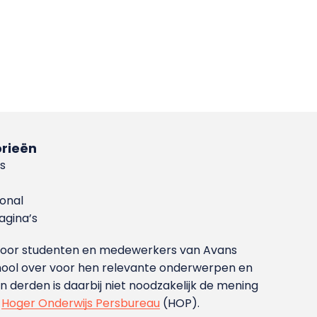
rieën
s
ional
gina’s
g voor studenten en medewerkers van Avans
ool over voor hen relevante onderwerpen en
derden is daarbij niet noodzakelijk de mening
t
Hoger Onderwijs Persbureau
(HOP).