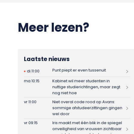
Meer lezen?
Laatste nieuws
Punt piept er even tussenuit
di 11:00
ma 10:15
Kabinet wil meer studenten in
nuttige studierichtingen, maar zegt
nog niet hoe
vr 11:00
Niet overal code rood op Avans:
sommige afstudeerzittingen gingen
wel door
vr 09:15
Iris maakt met één blik in de spiegel
onveiligheid van vrouwen zichtbaar