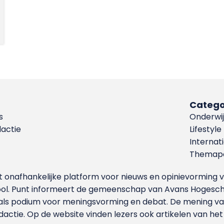
Catego
s
Onderwij
dactie
Lifestyle
Internat
Themapa
et onafhankelijke platform voor nieuws en opinievormin
ool. Punt informeert de gemeenschap van Avans Hogesch
als podium voor meningsvorming en debat. De mening van 
dactie. Op de website vinden lezers ook artikelen van he