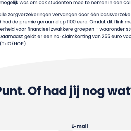
 mogelijk was om ook studenten mee te nemen in een col
jn alle zorgverzekeringen vervangen door één basisverzek
d had de premie geraamd op 1100 euro. Omdat dit flink me
verheid voor financieel zwakkere groepen – waaronder s
aarnaast geldt er een no-claimkorting van 255 euro voo
. (TdO/HOP)
Punt. Of had jij nog wat
E-mail