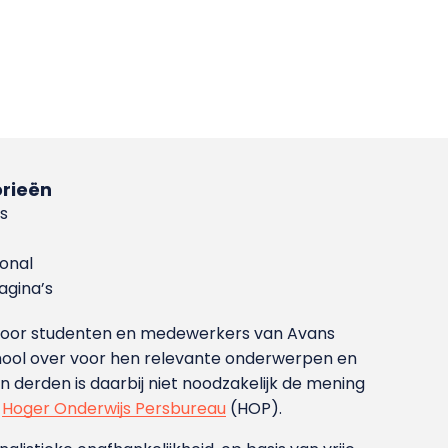
rieën
s
ional
gina’s
g voor studenten en medewerkers van Avans
ool over voor hen relevante onderwerpen en
derden is daarbij niet noodzakelijk de mening
t
Hoger Onderwijs Persbureau
(HOP).