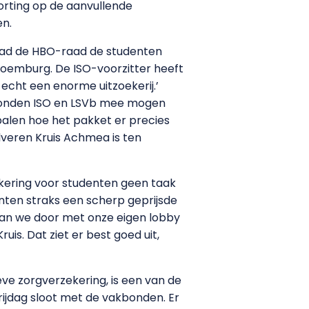
korting op de aanvullende
en.
 had de HBO-raad de studenten
 Roemburg. De ISO-voorzitter heeft
echt een enorme uitzoekerij.’
de bonden ISO en LSVb mee mogen
epalen hoe het pakket er precies
lveren Kruis Achmea is ten
ekering voor studenten geen taak
nten straks een scherp geprijsde
gaan we door met onze eigen lobby
uis. Dat ziet er best goed uit,
e zorgverzekering, is een van de
ijdag sloot met de vakbonden. Er