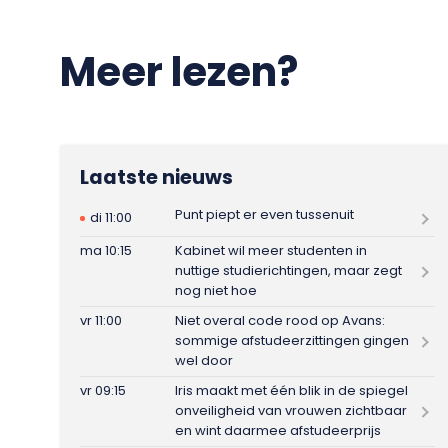
Meer lezen?
Laatste nieuws
Punt piept er even tussenuit
di 11:00
ma 10:15
Kabinet wil meer studenten in
nuttige studierichtingen, maar zegt
nog niet hoe
vr 11:00
Niet overal code rood op Avans:
sommige afstudeerzittingen gingen
wel door
vr 09:15
Iris maakt met één blik in de spiegel
onveiligheid van vrouwen zichtbaar
en wint daarmee afstudeerprijs