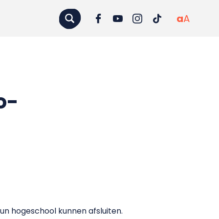
a
A
o-
hun hogeschool kunnen afsluiten.