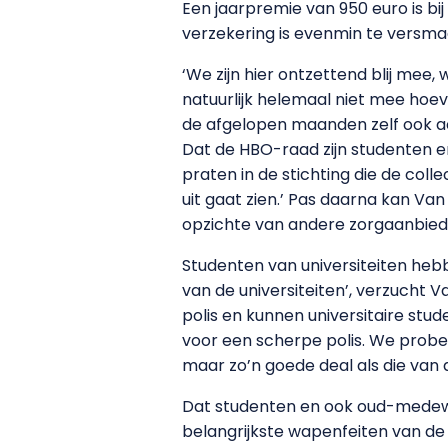
Een jaarpremie van 950 euro is bij
verzekering is evenmin te versma
‘We zijn hier ontzettend blij me
natuurlijk helemaal niet mee hoev
de afgelopen maanden zelf ook ac
Dat de HBO-raad zijn studenten er
praten in de stichting die de col
uit gaat zien.’ Pas daarna kan Va
opzichte van andere zorgaanbied
Studenten van universiteiten heb
van de universiteiten’, verzucht
polis en kunnen universitaire stu
voor een scherpe polis. We probere
maar zo’n goede deal als die van d
Dat studenten en ook oud-medewe
belangrijkste wapenfeiten van de