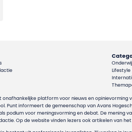
Catego
s
Onderwij
dactie
Lifestyle
Internat
Themapa
et onafhankelijke platform voor nieuws en opinievormin
ool. Punt informeert de gemeenschap van Avans Hogesch
als podium voor meningsvorming en debat. De mening van 
dactie. Op de website vinden lezers ook artikelen van he