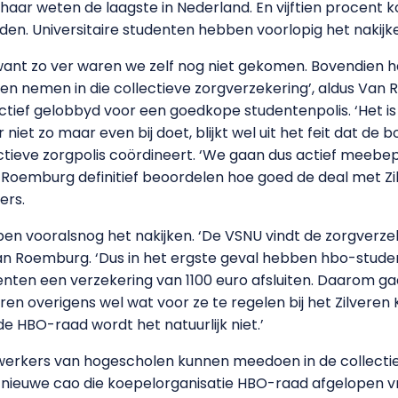
 haar weten de laagste in Nederland. En vijftien procent 
den. Universitaire studenten hebben voorlopig het nakijk
e, want zo ver waren we zelf nog niet gekomen. Bovendien
en nemen in die collectieve zorgverzekering’, aldus Van
tief gelobbyd voor een goedkope studentenpolis. ‘Het is 
 niet zo maar even bij doet, blijkt wel uit het feit dat 
lectieve zorgpolis coördineert. ‘We gaan dus actief meeb
n Roemburg definitief beoordelen hoe goed de deal met Zi
ers.
ben vooralsnog het nakijken. ‘De VSNU vindt de zorgverz
 Van Roemburg. ‘Dus in het ergste geval hebben hbo-stude
denten een verzekering van 1100 euro afsluiten. Daarom 
n overigens wel wat voor ze te regelen bij het Zilveren Kr
e HBO-raad wordt het natuurlijk niet.’
rkers van hogescholen kunnen meedoen in de collectiev
 nieuwe cao die koepelorganisatie HBO-raad afgelopen vr