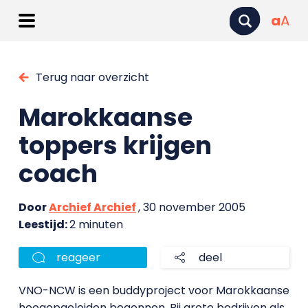
a
A
Terug naar overzicht
Marokkaanse
toppers krijgen
coach
Door
Archief Archief
, 30 november 2005
Leestijd:
2 minuten
reageer
deel
VNO-NCW is een buddyproject voor Marokkaanse
hoogopgeleiden begonnen. Bij grote bedrijven als