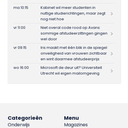
ma 10:15
Kabinet wil meer studenten in
nuttige studierichtingen, maar zegt
nog niet hoe
vr 11:00
Niet overal code rood op Avans:
sommige afstudeerzittingen gingen
wel door
vr 09:15
Iris maakt met één blik in de spiegel
onveiligheid van vrouwen zichtbaar
en wint daarmee afstudeerprijs
wo 16:00
Microsoft de deur uit? Universiteit
Utrecht wil eigen mailomgeving
Categorieën
Menu
Onderwijs
Magazines