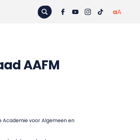
a
A
raad AAFM
 de Academie voor Algemeen en