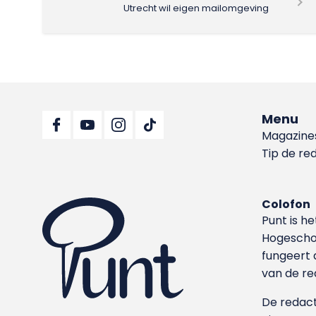
Utrecht wil eigen mailomgeving
Menu
Magazine
Tip de re
Colofon
Punt is h
Hoge­sch
fungeert 
van de re
De redacti