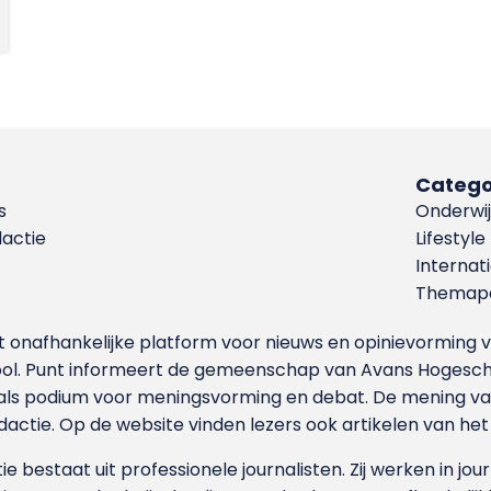
Catego
s
Onderwij
dactie
Lifestyle
Internat
Themapa
et onafhankelijke platform voor nieuws en opinievormin
ool. Punt informeert de gemeenschap van Avans Hogesch
als podium voor meningsvorming en debat. De mening van 
dactie. Op de website vinden lezers ook artikelen van he
e bestaat uit professionele journalisten. Zij werken in jour