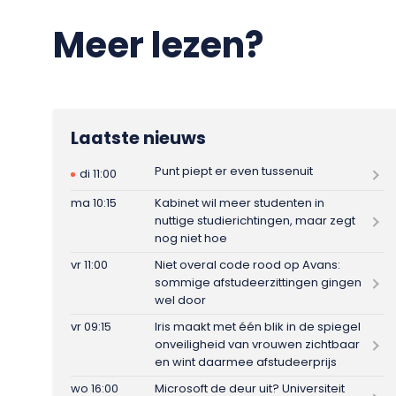
Meer lezen?
Laatste nieuws
Punt piept er even tussenuit
di 11:00
ma 10:15
Kabinet wil meer studenten in
nuttige studierichtingen, maar zegt
nog niet hoe
vr 11:00
Niet overal code rood op Avans:
sommige afstudeerzittingen gingen
wel door
vr 09:15
Iris maakt met één blik in de spiegel
onveiligheid van vrouwen zichtbaar
en wint daarmee afstudeerprijs
wo 16:00
Microsoft de deur uit? Universiteit