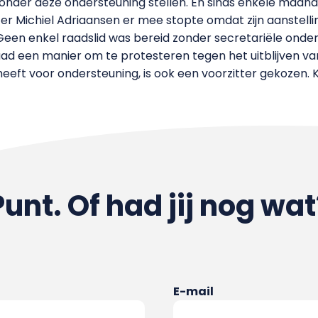
zonder deze ondersteuning stellen. En sinds enkele maan
tter Michiel Adriaansen er mee stopte omdat zijn aanstell
Geen enkel raadslid was bereid zonder secretariële onde
ad een manier om te protesteren tegen het uitblijven van
eft voor ondersteuning, is ook een voorzitter gekozen. Ko
Punt. Of had jij nog wat
E-mail