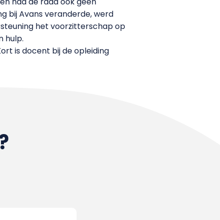
den had de raad ook geen
ing bij Avans veranderde, werd
rsteuning het voorzitterschap op
 hulp.
rt is docent bij de opleiding
?