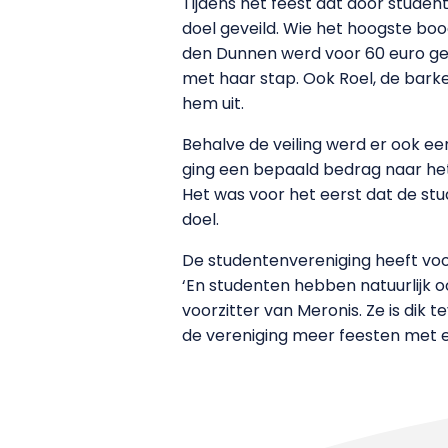
Tijdens het feest dat door studen
doel geveild. Wie het hoogste bo
den Dunnen werd voor 60 euro ge
met haar stap. Ook Roel, de barke
hem uit.
Behalve de veiling werd er ook e
ging een bepaald bedrag naar het
Het was voor het eerst dat de st
doel.
De studentenvereniging heeft voo
‘En studenten hebben natuurlijk 
voorzitter van Meronis. Ze is dik
de vereniging meer feesten met e