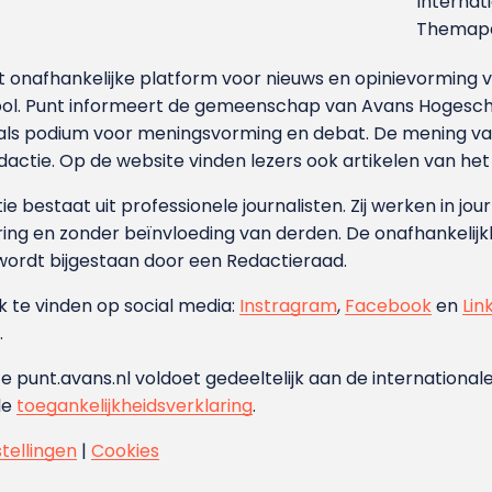
Internat
Themapa
et onafhankelijke platform voor nieuws en opinievormin
ool. Punt informeert de gemeenschap van Avans Hogesch
als podium voor meningsvorming en debat. De mening van 
dactie. Op de website vinden lezers ook artikelen van he
e bestaat uit professionele journalisten. Zij werken in jour
ing en zonder beïnvloeding van derden. De onafhankelijk
wordt bijgestaan door een Redactieraad.
ok te vinden op social media:
Instragram
,
Facebook
en
Lin
.
e punt.avans.nl voldoet gedeeltelijk aan de internationale
de
toegankelijkheidsverklaring
.
stellingen
|
Cookies