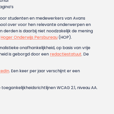
ional
gina’s
g voor studenten en medewerkers van Avans
ool over voor hen relevante onderwerpen en
derden is daarbij niet noodzakelijk de mening
t
Hoger Onderwijs Persbureau
(HOP).
nalistieke onafhankelijkheid, op basis van vrije
heid is geborgd door een
redactiestatuut
. De
kedIn
. Een keer per jaar verschijnt er een
 toegankelijkheidsrichtlijnen WCAG 2.1, niveau AA.