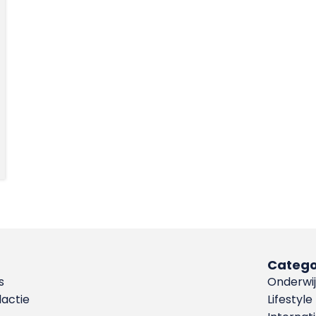
Catego
s
Onderwij
dactie
Lifestyle