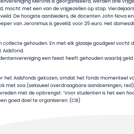
tenvereniging Meronis is georganiseerd, werden drie vrij
od, mocht met een van de vrijgezellen op stap. Vierdeja
veild. De hoogste aanbieders, de docenten John Nova 
eper van Jeronimus is geveild; voor 25 euro. Het damesdi
en collecte gehouden. En met elk glaasje goudgeel vocht 
 Aidsfond.
udentenvereniging een feest heeft gehouden waarbij gel
r het Aidsfonds gekozen, omdat het fonds momenteel voo
ook met soa (seksueel overdraagbare aandoeningen, red) 
 tevreden met de opbrengst. ‘Voor studenten is het een h
en goed doel te organiseren. (CB)