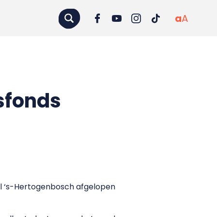
a
A
sfonds
l ‘s-Hertogenbosch afgelopen