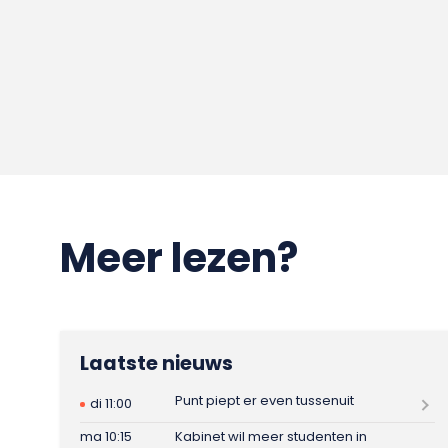
Meer lezen?
Laatste nieuws
Punt piept er even tussenuit
di 11:00
ma 10:15
Kabinet wil meer studenten in