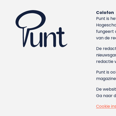
Colofon
Punt is h
Hoge­sch
fungeert 
van de re
De redacti
nieuwsgar
redactie 
Punt is o
magazine
De websit
Ga naar 
Cookie in