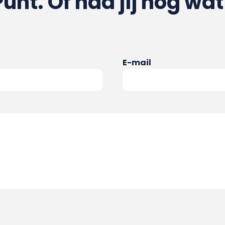
Punt. Of had jij nog wat
E-mail