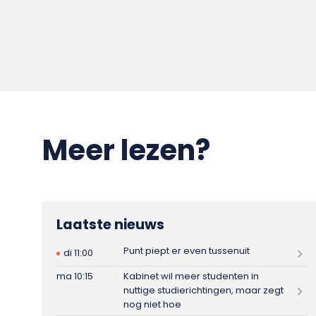
Meer lezen?
Laatste nieuws
Punt piept er even tussenuit
di 11:00
ma 10:15
Kabinet wil meer studenten in
nuttige studierichtingen, maar zegt
nog niet hoe