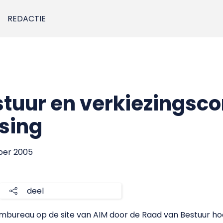
REDACTIE
stuur en verkiezingsc
sing
ber 2005
deel
embureau op de site van AIM door de Raad van Bestuur hoe