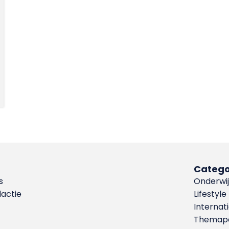
Catego
s
Onderwij
dactie
Lifestyle
Internat
Themapa