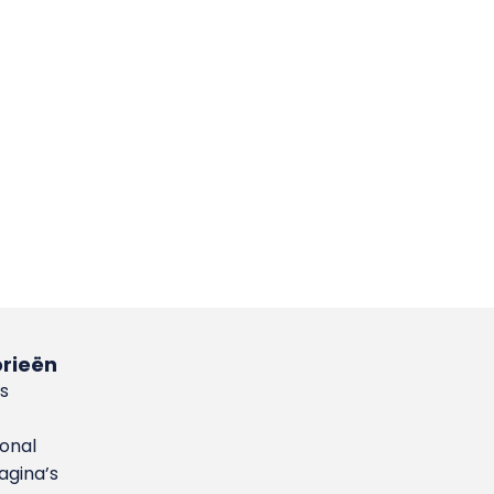
rieën
s
ional
gina’s