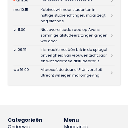
di 11:00
ma 10:15
Kabinet wil meer studenten in
nuttige studierichtingen, maar zegt
nog niet hoe
vr 11:00
Niet overal code rood op Avans:
sommige afstudeerzittingen gingen
wel door
vr 09:15
Iris maakt met één blik in de spiegel
onveiligheid van vrouwen zichtbaar
en wint daarmee afstudeerprijs
wo 16:00
Microsoft de deur uit? Universiteit
Utrecht wil eigen mailomgeving
Categorieën
Menu
Onderwijs
Magazines