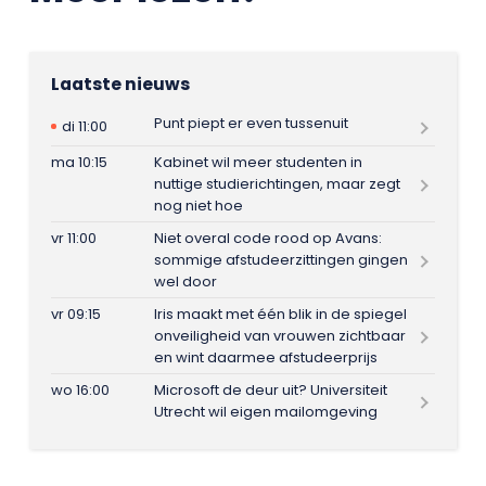
Laatste nieuws
Punt piept er even tussenuit
di 11:00
ma 10:15
Kabinet wil meer studenten in
nuttige studierichtingen, maar zegt
nog niet hoe
vr 11:00
Niet overal code rood op Avans:
sommige afstudeerzittingen gingen
wel door
vr 09:15
Iris maakt met één blik in de spiegel
onveiligheid van vrouwen zichtbaar
en wint daarmee afstudeerprijs
wo 16:00
Microsoft de deur uit? Universiteit
Utrecht wil eigen mailomgeving