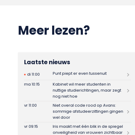
Meer lezen?
Laatste nieuws
Punt piept er even tussenuit
di 11:00
ma 10:15
Kabinet wil meer studenten in
nuttige studierichtingen, maar zegt
nog niet hoe
vr 11:00
Niet overal code rood op Avans:
sommige afstudeerzittingen gingen
wel door
vr 09:15
Iris maakt met één blik in de spiegel
onveiligheid van vrouwen zichtbaar