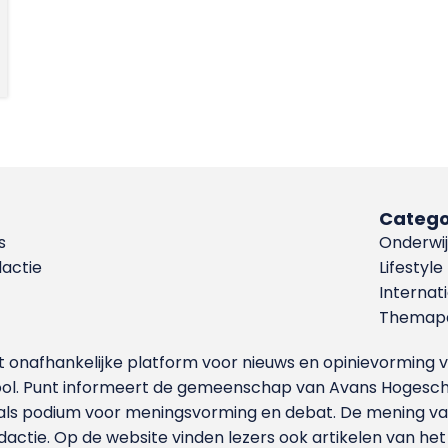
Catego
s
Onderwij
dactie
Lifestyle
Internat
Themapa
et onafhankelijke platform voor nieuws en opinievormin
ool. Punt informeert de gemeenschap van Avans Hogesch
als podium voor meningsvorming en debat. De mening van 
dactie. Op de website vinden lezers ook artikelen van he