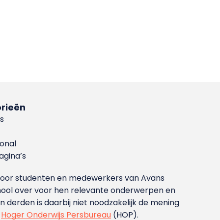
rieën
s
ional
gina’s
g voor studenten en medewerkers van Avans
ool over voor hen relevante onderwerpen en
derden is daarbij niet noodzakelijk de mening
t
Hoger Onderwijs Persbureau
(HOP).