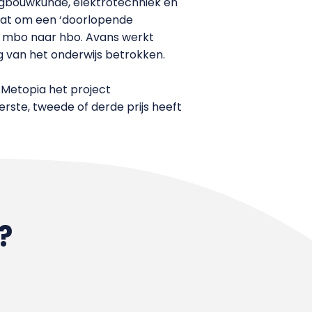
uigbouwkunde, elektrotechniek en
gaat om een ‘doorlopende
o, mbo naar hbo. Avans werkt
g van het onderwijs betrokken.
t Metopia het project
rste, tweede of derde prijs heeft
?