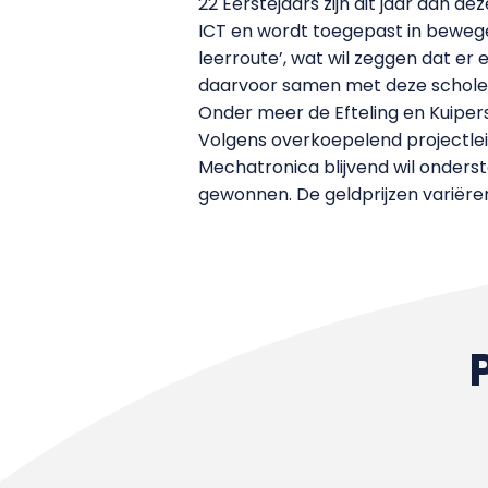
22 Eerstejaars zijn dit jaar aan
ICT en wordt toegepast in bewege
leerroute’, wat wil zeggen dat er
daarvoor samen met deze scholen. 
Onder meer de Efteling en Kuipers 
Volgens overkoepelend projectleid
Mechatronica blijvend wil onderst
gewonnen. De geldprijzen variëre