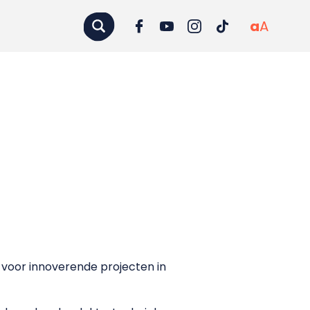
a
A
s voor innoverende projecten in