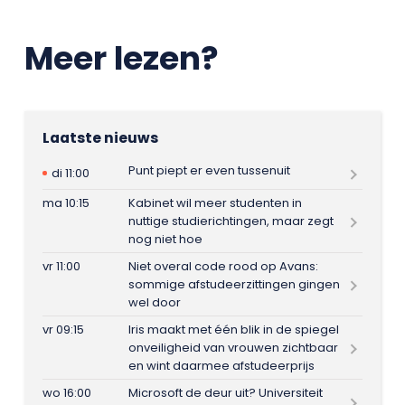
Meer lezen?
Laatste nieuws
Punt piept er even tussenuit
di 11:00
ma 10:15
Kabinet wil meer studenten in
nuttige studierichtingen, maar zegt
nog niet hoe
vr 11:00
Niet overal code rood op Avans:
sommige afstudeerzittingen gingen
wel door
vr 09:15
Iris maakt met één blik in de spiegel
onveiligheid van vrouwen zichtbaar
en wint daarmee afstudeerprijs
wo 16:00
Microsoft de deur uit? Universiteit