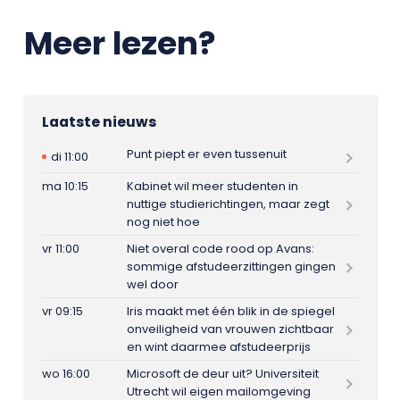
Meer lezen?
Laatste nieuws
Punt piept er even tussenuit
di 11:00
ma 10:15
Kabinet wil meer studenten in
nuttige studierichtingen, maar zegt
nog niet hoe
vr 11:00
Niet overal code rood op Avans:
sommige afstudeerzittingen gingen
wel door
vr 09:15
Iris maakt met één blik in de spiegel
onveiligheid van vrouwen zichtbaar
en wint daarmee afstudeerprijs
wo 16:00
Microsoft de deur uit? Universiteit
Utrecht wil eigen mailomgeving