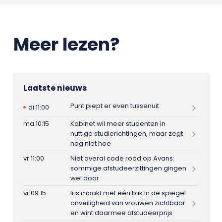
Meer lezen?
Laatste nieuws
Punt piept er even tussenuit
di 11:00
ma 10:15
Kabinet wil meer studenten in
nuttige studierichtingen, maar zegt
nog niet hoe
vr 11:00
Niet overal code rood op Avans:
sommige afstudeerzittingen gingen
wel door
vr 09:15
Iris maakt met één blik in de spiegel
onveiligheid van vrouwen zichtbaar
en wint daarmee afstudeerprijs