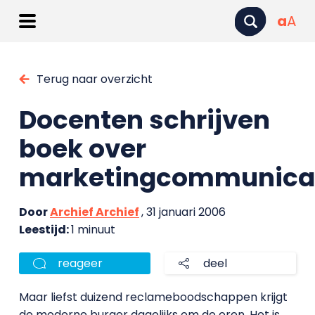
a
A
Terug naar overzicht
Docenten schrijven
boek over
marketingcommunica
Door
Archief Archief
, 31 januari 2006
Leestijd:
1 minuut
reageer
deel
Maar liefst duizend reclameboodschappen krijgt
de moderne burger dagelijks om de oren. Het is