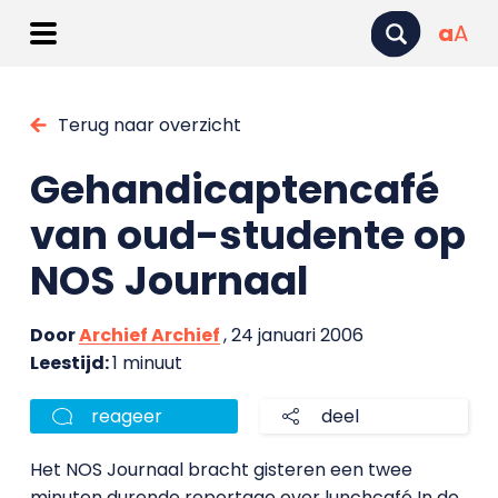
a
A
Terug naar overzicht
Gehandicaptencafé
van oud-studente op
NOS Journaal
Door
Archief Archief
, 24 januari 2006
Leestijd:
1 minuut
reageer
deel
Het NOS Journaal bracht gisteren een twee
minuten durende reportage over lunchcafé In de