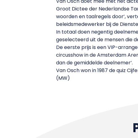
Van Osch doet mee met het dictee, 
Groot Dictee der Nederlandse Taal
woorden en taalregels door’, ver
beleidsmedewerker bij de Dienst
In totaal doen negentig deelnemers
geselecteerd uit de mensen die de
De eerste prijs is een VIP-arran
circusshow in de Amsterdam Arena.
dan de gemiddelde deelnemer’.
Van Osch won in 1987 de quiz Cijfe
(MW)