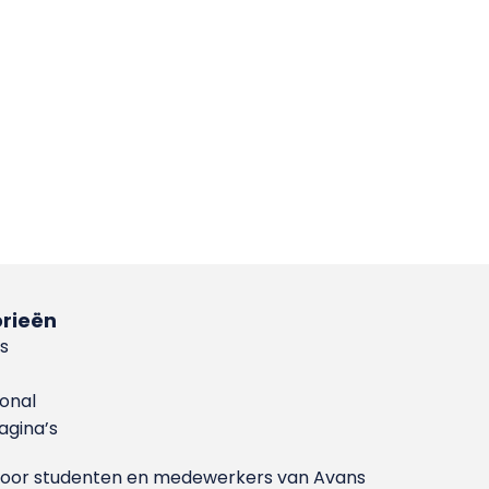
rieën
s
ional
gina’s
g voor studenten en medewerkers van Avans