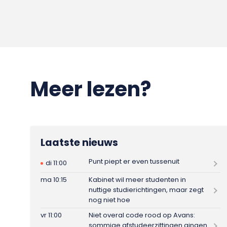
Meer lezen?
Laatste nieuws
Punt piept er even tussenuit
di 11:00
ma 10:15
Kabinet wil meer studenten in
nuttige studierichtingen, maar zegt
nog niet hoe
vr 11:00
Niet overal code rood op Avans:
sommige afstudeerzittingen gingen