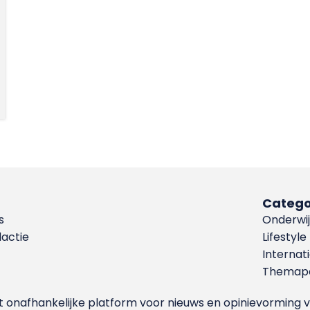
Catego
s
Onderwij
dactie
Lifestyle
Internat
Themapa
et onafhankelijke platform voor nieuws en opinievormin