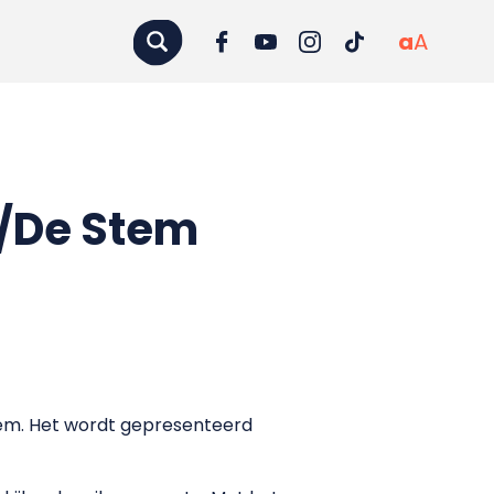
a
A
N/De Stem
em. Het wordt gepresenteerd