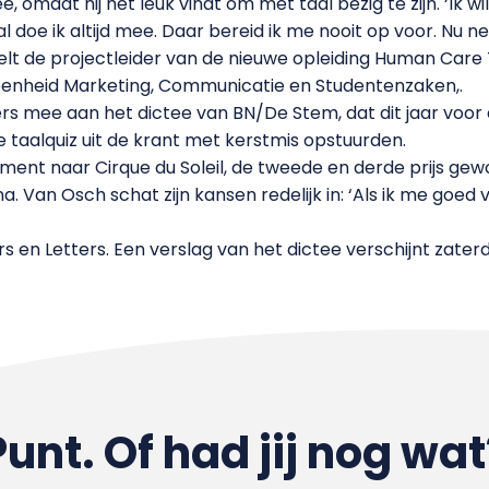
omdat hij het leuk vindt om met taal bezig te zijn. ‘Ik wil
 doe ik altijd mee. Daar bereid ik me nooit op voor. Nu n
telt de projectleider van de nieuwe opleiding Human Car
eenheid Marketing, Communicatie en Studentenzaken,.
 mee aan het dictee van BN/De Stem, dat dit jaar voor de 
 taalquiz uit de krant met kerstmis opstuurden.
gement naar Cirque du Soleil, de tweede en derde prijs g
 Van Osch schat zijn kansen redelijk in: ‘Als ik me goed v
rs en Letters. Een verslag van het dictee verschijnt zater
Punt. Of had jij nog wat