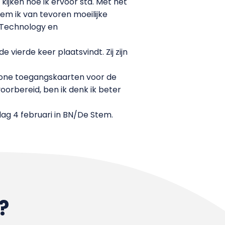
 kijken hoe ik ervoor sta. Met het
eem ik van tevoren moeilijke
e Technology en
vierde keer plaatsvindt. Zij zijn
ewone toegangskaarten voor de
oorbereid, ben ik denk ik beter
dag 4 februari in BN/De Stem.
?