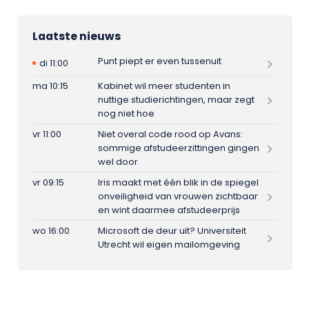
Laatste nieuws
Punt piept er even tussenuit
di 11:00
ma 10:15
Kabinet wil meer studenten in
nuttige studierichtingen, maar zegt
nog niet hoe
vr 11:00
Niet overal code rood op Avans:
sommige afstudeerzittingen gingen
wel door
vr 09:15
Iris maakt met één blik in de spiegel
onveiligheid van vrouwen zichtbaar
en wint daarmee afstudeerprijs
wo 16:00
Microsoft de deur uit? Universiteit
Utrecht wil eigen mailomgeving