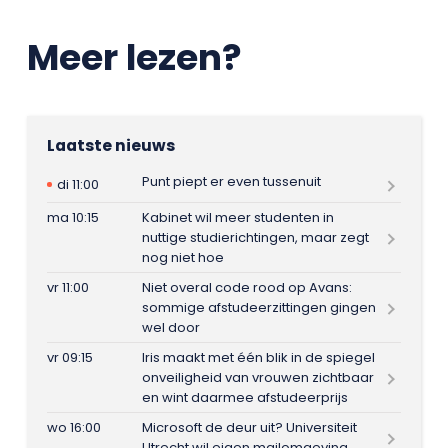
Meer lezen?
Laatste nieuws
Punt piept er even tussenuit
di 11:00
ma 10:15
Kabinet wil meer studenten in
nuttige studierichtingen, maar zegt
nog niet hoe
vr 11:00
Niet overal code rood op Avans:
sommige afstudeerzittingen gingen
wel door
vr 09:15
Iris maakt met één blik in de spiegel
onveiligheid van vrouwen zichtbaar
en wint daarmee afstudeerprijs
wo 16:00
Microsoft de deur uit? Universiteit
Utrecht wil eigen mailomgeving