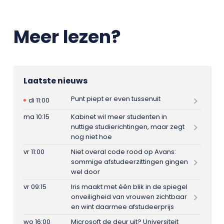
Meer lezen?
Laatste nieuws
Punt piept er even tussenuit
di 11:00
ma 10:15
Kabinet wil meer studenten in
nuttige studierichtingen, maar zegt
nog niet hoe
vr 11:00
Niet overal code rood op Avans:
sommige afstudeerzittingen gingen
wel door
vr 09:15
Iris maakt met één blik in de spiegel
onveiligheid van vrouwen zichtbaar
en wint daarmee afstudeerprijs
wo 16:00
Microsoft de deur uit? Universiteit