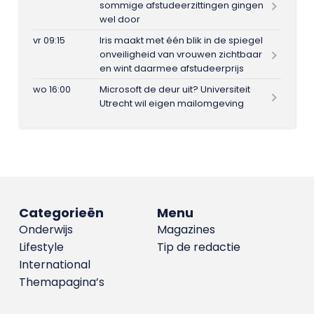
sommige afstudeerzittingen gingen
wel door
vr 09:15
Iris maakt met één blik in de spiegel
onveiligheid van vrouwen zichtbaar
en wint daarmee afstudeerprijs
wo 16:00
Microsoft de deur uit? Universiteit
Utrecht wil eigen mailomgeving
Categorieën
Menu
Onderwijs
Magazines
Lifestyle
Tip de redactie
International
Themapagina’s