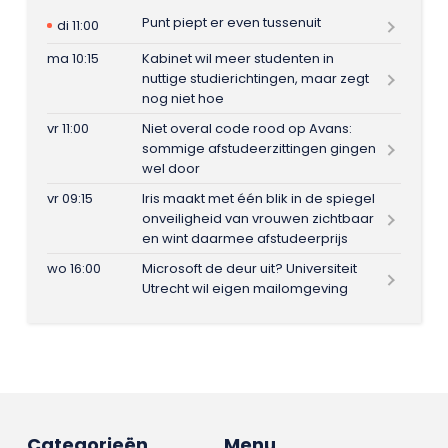
Punt piept er even tussenuit
di 11:00
ma 10:15
Kabinet wil meer studenten in
nuttige studierichtingen, maar zegt
nog niet hoe
vr 11:00
Niet overal code rood op Avans:
sommige afstudeerzittingen gingen
wel door
vr 09:15
Iris maakt met één blik in de spiegel
onveiligheid van vrouwen zichtbaar
en wint daarmee afstudeerprijs
wo 16:00
Microsoft de deur uit? Universiteit
Utrecht wil eigen mailomgeving
Categorieën
Menu