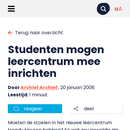
a
A
Terug naar overzicht
Studenten mogen
leercentrum mee
inrichten
Door
Archief Archief
, 20 januari 2006
Leestijd:
1 minuut
reageer
deel
Moeten de stoelen in het nieuwe leercentrum
trendy kleuren hebben? En wat zou geweldig zijn