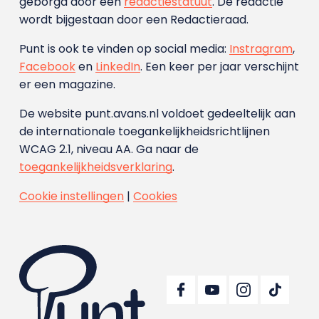
geborgd door een
redactiestatuut
. De redactie
wordt bijgestaan door een Redactieraad.
Punt is ook te vinden op social media:
Instragram
,
Facebook
en
LinkedIn
. Een keer per jaar verschijnt
er een magazine.
De website punt.avans.nl voldoet gedeeltelijk aan
de internationale toegankelijkheidsrichtlijnen
WCAG 2.1, niveau AA. Ga naar de
toegankelijkheidsverklaring
.
Cookie instellingen
|
Cookies