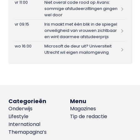
vr 11:00
Niet overal code rood op Avans:
sommige afstudeerzittingen gingen
wel door
vr 09:15
Iris maakt met één blik in de spiegel
onveiligheid van vrouwen zichtbaar
en wint daarmee afstudeerprijs
wo 16:00
Microsoft de deur uit? Universiteit
Utrecht wil eigen mailomgeving
Categorieën
Menu
Onderwijs
Magazines
Lifestyle
Tip de redactie
International
Themapagina’s