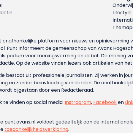
s
Onderwij
dactie
Lifestyle
Internat
Themapa
et onafhankelijke platform voor nieuws en opinievormin
ool. Punt informeert de gemeenschap van Avans Hogesch
als podium voor meningsvorming en debat. De mening van 
dactie. Op de website vinden lezers ook artikelen van he
e bestaat uit professionele journalisten. Zij werken in jour
ing en zonder beïnvloeding van derden. De onafhankelijk
wordt bijgestaan door een Redactieraad.
ok te vinden op social media:
Instragram
,
Facebook
en
Lin
.
e punt.avans.nl voldoet gedeeltelijk aan de internationale
de
toegankelijkheidsverklaring
.