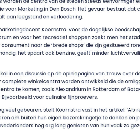
s worden de centra van de steden steeds eenvormiger en
ie voor Marketing in Den Bosch. Het gevaar bestaat da
alt aan leegstand en verloedering.
lt marketingdocent Koornstra. Voor de dagelijkse boods
ntrum en voor het recreatief shoppen zoekt men het sta
 consument naar de ‘brede shops’ die zijn gesitueerd ro
n handig, het spaart ook benzine, geeft minder luchtvervui
ikel in een discussie op de opiniepagina van Trouw over 
dat er complete winkelcentra worden ontwikkeld die de oml
ntra te komen, zoals Alexandrium in Rotterdam of Batav
ijvoorbeeld voor culinaire fijnproevers.
g veel gebeuren, stelt Koornstra vast in het artikel. ‘Al
 leren om buiten hun eigen kiezerskringetje te denken en p
 Nederlanders nog erg lang genieten van hun vaak zo geze