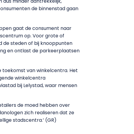
 dus minder aantrekkelijk,
t consumenten de binnenstad gaan
chappen gaat de consument naar
dscentrum op. Voor grote of
nd de steden of bij knooppunten
ling en ontlast de parkeerplaatsen
de toekomst van winkelcentra. Het
iggende winkelcentra
iastad bij Lelystad, waar mensen
s retailers de moed hebben over
lanologen zich realiseren dat ze
llige stadscentra.’ (GR)