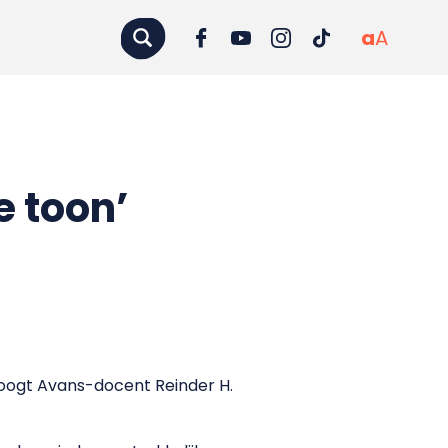
a
A
 toon’
toogt Avans-docent Reinder H.