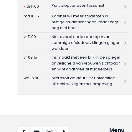
Punt piept er even tussenuit
di 11:00
ma 10:15
Kabinet wil meer studenten in
nuttige studierichtingen, maar zegt
nog niet hoe
vr 11:00
Niet overal code rood op Avans:
sommige afstudeerzittingen gingen
wel door
vr 09:15
Iris maakt met één blik in de spiegel
onveiligheid van vrouwen zichtbaar
en wint daarmee afstudeerprijs
wo 16:00
Microsoft de deur uit? Universiteit
Utrecht wil eigen mailomgeving
Menu