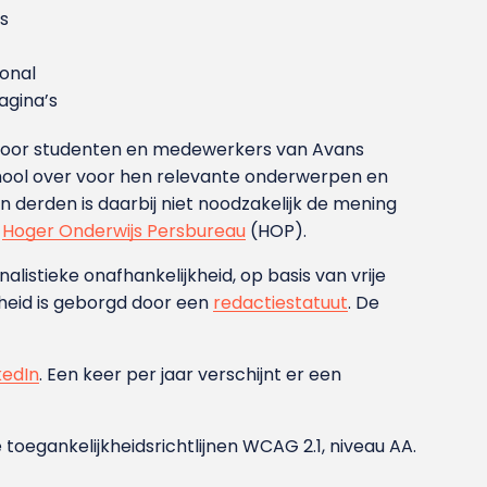
s
ional
gina’s
g voor studenten en medewerkers van Avans
ool over voor hen relevante onderwerpen en
derden is daarbij niet noodzakelijk de mening
t
Hoger Onderwijs Persbureau
(HOP).
nalistieke onafhankelijkheid, op basis van vrije
heid is geborgd door een
redactiestatuut
. De
kedIn
. Een keer per jaar verschijnt er een
 toegankelijkheidsrichtlijnen WCAG 2.1, niveau AA.