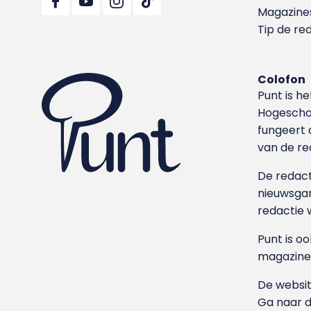
Magazine
Tip de re
Colofon
Punt is h
Hoge­sch
fungeert 
van de re
De redacti
nieuwsgar
redactie 
Punt is o
magazine
De websit
Ga naar 